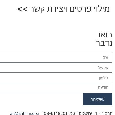
מילוי פרטים ויצירת קשר >>
בואו
נדבר
שליחה
הרב זווין 4, ירושלים | טל’: 03-6148201 |
ah@shtilim.org