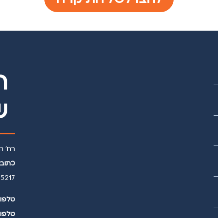
ר
ש
רח' הרטום 16, בנין רד 4 
כתובת
45217 ע״ש שתי
טלפון
טלפון