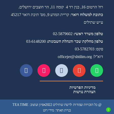
רח' הרטום 16, בנין רד 4 קומה 11, הר חוצבים ירושלים.
כתובת למשלוח דואר
: קריית המדע 9, מס' תיבת דואר 45217
ע״ש שתילים
טלפון משרד ראשי:
02-5879602
טלפון מחלקת שכר והנהלת חשבונות:
03-6148200
פקס: 03-5782703
דוא”ל: officejer@shtilim.org
מדיניות הפרטיות
הצהרת נגישות
@ כל הזכויות שמורות לרשת שתילים 2022
אפיון ועיצוב: TEA TIME
בניית האתר: מירי רוט