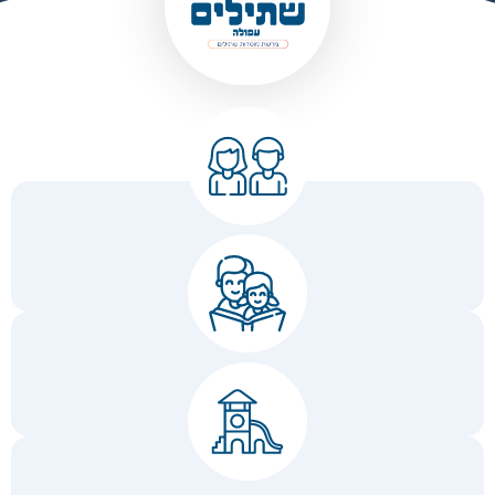
למי?
תקשורת
גיל
3-7