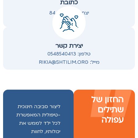
כתובת
יצחק שמיר 84-86
יצירת קשר
טלפון: 0548540413
מייל: RIKIA@SHTILIM.ORG
החזון של
ליצור סביבה חינוכית
שתילים
-טיפולית המאפשרת
עפולה
לכל ילד לממש את
יכולותיו, לחוות