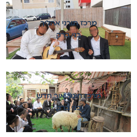
מרכז תורני אהליך
בני ברק
מרכז חינוך אור חדש
בני ברק