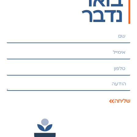
בואו
נדבר
שליחה